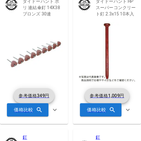
ダイドーハント ポ
ダイドーハント HP
リ 連結傘釘 14X38
スーパーコンクリー
ブロンズ 30連
ト釘 2.3x15 10本入
参考価格
349
円
参考価格
1,009
円
価格比較
価格比較
釘
釘