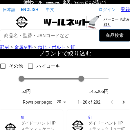
便利ツール、amazon、楽天、Yahooどこが安い？
登録
日本語
ENGLISH
中文
ログイン
バーコード読み
取り
商品名・型番・JANコードなど
商品検索
部材
>
金属材料
>
ねじ・ボルト
>
釘
ブランドで絞り込む
その他
ハイコーキ
52円
145,266円
20
Rows per page:
1–20 of 282
釘
釘
ダイドーハント HP
ダイドーハント HP
ステンレス ケーシ
ステンスクリュー釘