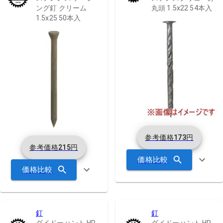
ング釘 クリーム
丸頭 1.5x22 54本入
1.5x25 50本入
参考価格
173
円
参考価格
215
円
価格比較
価格比較
釘
釘