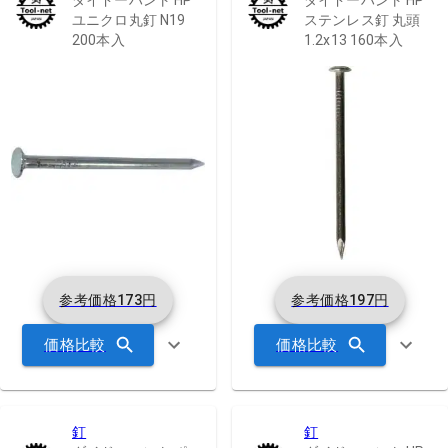
ダイドーハント HP
ダイドーハント HP
ユニクロ丸釘 N19
ステンレス釘 丸頭
200本入
1.2x13 160本入
参考価格
173
円
参考価格
197
円
価格比較
価格比較
釘
釘