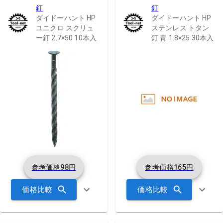
釘
釘
ダイドーハント HP
ダイドーハント HP
ユニクロ スクリュ
ステンレス トタン
ー釘 2.7×50 10本入
釘 青 1.8×25 30本入
参考価格
98
円
参考価格
165
円
価格比較
価格比較