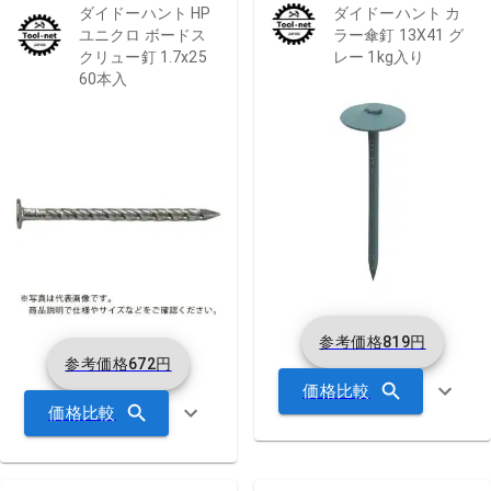
ダイドーハント HP
ダイドーハント カ
ユニクロ ボードス
ラー傘釘 13X41 グ
クリュー釘 1.7x25
レー 1kg入り
60本入
参考価格
819
円
参考価格
672
円
価格比較
価格比較