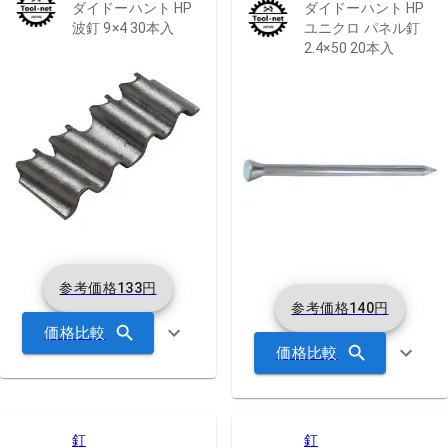
ダイドーハント HP
ダイドーハント HP
波釘 9×4 30本入
ユニクロ パネル釘
2.4×50 20本入
参考価格
133
円
参考価格
140
円
価格比較
価格比較
釘
釘