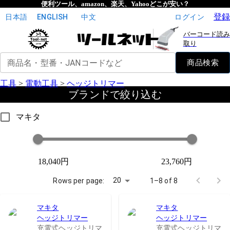
便利ツール、amazon、楽天、Yahooどこが安い？
登録
日本語
ENGLISH
中文
ログイン
バーコード読み
取り
商品名・型番・JANコードなど
商品検索
工具
>
電動工具
>
ヘッジトリマー
ブランドで絞り込む
マキタ
18,040円
23,760円
20
Rows per page:
1–8 of 8
マキタ
マキタ
ヘッジトリマー
ヘッジトリマー
充電式ヘッジトリマ
充電式ヘッジトリマ