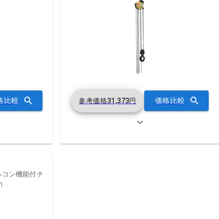
格比較
価格比較
参考価格
31,373
円
ルコン機能付チ
m