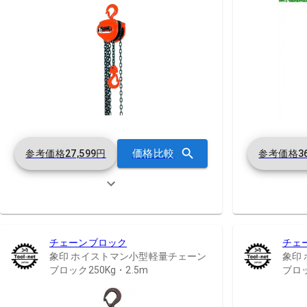
価格比較
参考価格
27,599
円
参考価格
3
チェーンブロック
チェ
象印 ホイストマン小型軽量チェーン
象印
ブロック250Kg・2.5m
ブロッ