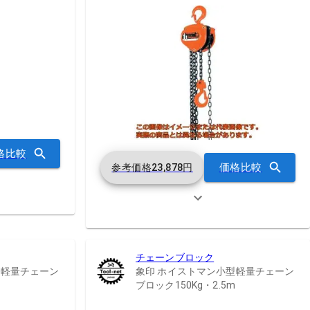
格比較
価格比較
参考価格
23,878
円
チェーンブロック
型軽量チェーン
象印 ホイストマン小型軽量チェーン
ブロック150Kg・2.5m