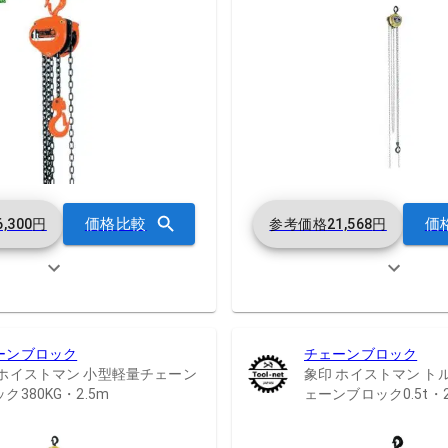
価格比較
価
6,300
円
参考価格
21,568
円
ーンブロック
チェーンブロック
 ホイストマン 小型軽量チェーン
象印 ホイストマン ト
ク380KG・2.5m
ェーンブロック0.5t・2