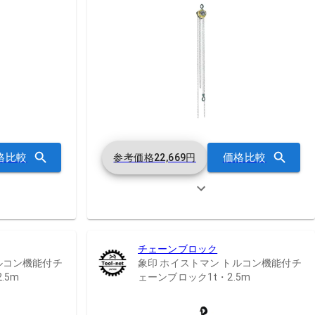
格比較
価格比較
参考価格
22,669
円
チェーンブロック
ルコン機能付チ
象印 ホイストマン トルコン機能付チ
.5m
ェーンブロック1t・2.5m