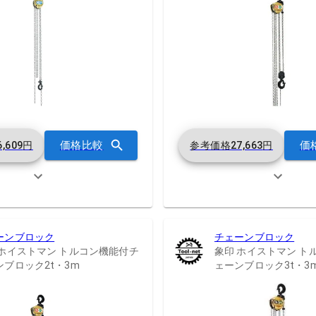
価格比較
価
6,609
円
参考価格
27,663
円
ーンブロック
チェーンブロック
 ホイストマン トルコン機能付チ
象印 ホイストマン ト
ンブロック2t・3m
ェーンブロック3t・3