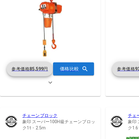
価格比較
参考価格
85,599
円
参考価格
9
チェーンブロック
チェ
象印 スーパー100H級チェーンブロッ
象印
ク1t・2.5m
ク1.6