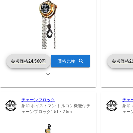
価格比較
参考価格
24,560
円
参考価格
2
チェーンブロック
チェ
象印 ホイストマン トルコン機能付チ
象印
ェーンブロック1.5t・2.5m
ェー