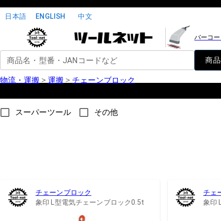
日本語
ENGLISH
中文
バーコー
商品名・型番・JANコードなど
商品
物流・運搬
>
運搬
>
チェーンブロック
スーパーツール
その他
チェーンブロック
チェ
象印 L型電気チェーンブロック0.5t
象印 