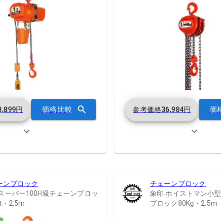
価格比較
価
3,899
円
参考価格
36,984
円
ーンブロック
チェーンブロック
 スーパー100H級チェーンブロッ
象印 ホイストマン小
t・2.5m
ブロック80Kg・2.5m