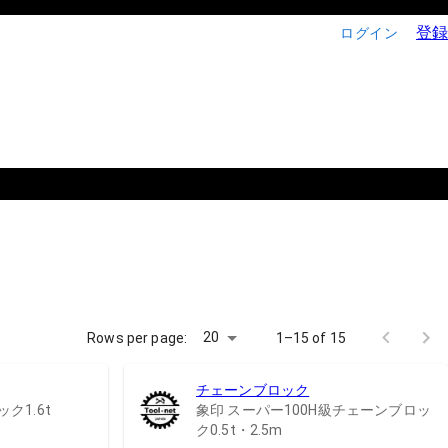
登録
ログイン
20
Rows per page:
1–15 of 15
チェーンブロック
ク1.6t
象印 スーパー100H級チェーンブロッ
ク0.5t・2.5m