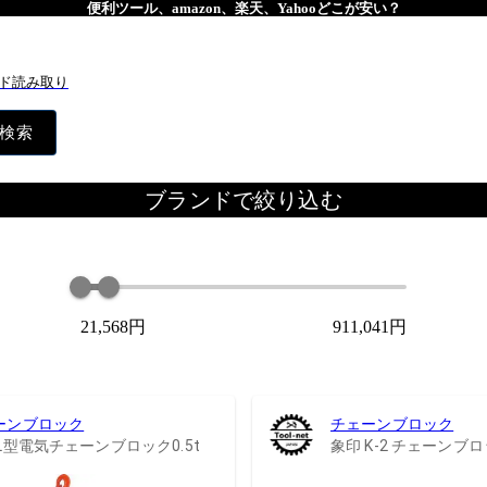
便利ツール、amazon、楽天、Yahooどこが安い？
ド読み取り
検索
ブランドで絞り込む
21,568円
911,041円
ーンブロック
チェーンブロック
L型電気チェーンブロック0.5t
象印 K-2 チェーンブロッ