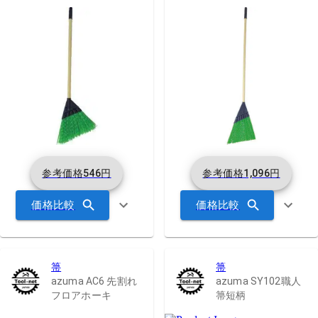
参考価格
546
円
参考価格
1,096
円
価格比較
価格比較
箒
箒
azuma AC6 先割れ
azuma SY102職人
フロアホーキ
箒短柄