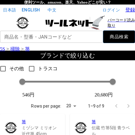
便利ツール、amazon、楽天、Yahooどこが安い？
登録
日本語
ENGLISH
中文
ログイン
バーコード読み
取り
商品名・型番・JANコードなど
商品検索
5S
>
掃除
>
箒
ブランドで絞り込む
その他
トラスコ
546円
20,680円
20
Rows per page:
1–9 of 9
箒
箒
ミヅシマ ミリオン
伝蔵 竹箒5段 青ラベ
近代箒 45cm
ル