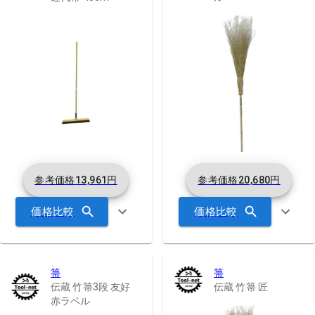
参考価格
13,961
円
参考価格
20,680
円
価格比較
価格比較
箒
箒
伝蔵 竹箒3段 友好
伝蔵 竹箒 匠
赤ラベル