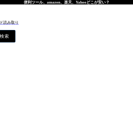
便利ツール、amazon、楽天、Yahooどこが安い？
ド読み取り
検索