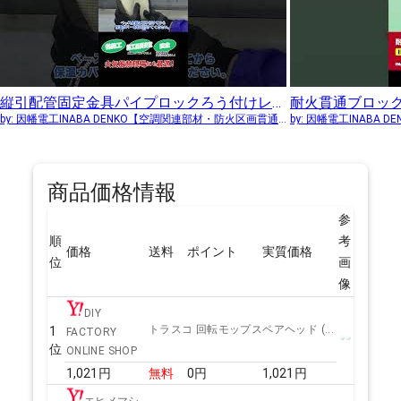
縦引配管固定金具パイプロックろう付けレス「TKL」 施工手順動画 l 因幡電工（INABA DENKO） #shorts #金具 #配管 #省施工
by:
因幡電工INABA DENKO【空調関連部材・防火区画貫通部材】
by:
因幡電工INABA D
商品価格情報
参
順
考
価格
送料
ポイント
実質価格
位
画
像
DIY
トラスコ 回転モップスペアヘッド (...
1
FACTORY
位
ONLINE SHOP
1,021
円
無料
0
円
1,021
円