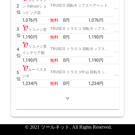
エヒメマシ
TRUSCO 回転モップスペアヘッド...
2
ン Yahoo!ショ
位
ッピング店
1,076
円
無料
0
円
1,076
円
TRUSCO トラスコ 回転モップス...
3
リコメン堂
位
1,190
円
無料
0
円
1,190
円
リコメン堂
TRUSCO トラスコ 回転モップス...
4
インテリア館
位
1,190
円
無料
0
円
1,190
円
ルーペスタ
TRUSCO トラスコ中山 回転モッ...
5
ジオ
位
1,234
円
無料
0
円
1,234
円
© 2021 ツールネット. All Rights Reserved.