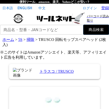
便利ツール、amazon、楽天、Yahooどこが安い？
登録
日本語
ENGLISH
中文
ログイン
バーコード読み
取り
商品名・型番・JANコードなど
商品検索
ホーム
>
5S
>
掃除
>
TRUSCO 回転モップスペアヘッド (2枚
入)
※このサイトはAmazonアソシエイト、楽天等、アフィリエイ
ト広告を利用しています。
トラスコ
/
TRUSCO