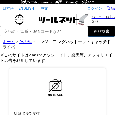
便利ツール、amazon、楽天、Yahooどこが安い？
登録
日本語
ENGLISH
中文
ログイン
バーコード読み
取り
商品名・型番・JANコードなど
商品検索
ホーム
>
その他
>
エンジニア マグネットナットキャッチド
ライバー
※このサイトはAmazonアソシエイト、楽天等、アフィリエイ
ト広告を利用しています。
型番:
DNC-57T