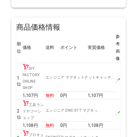
商品価格情報
参
順
考
価格
送料
ポイント
実質価格
位
画
像
DIY
FACTORY
エンジニア マグネットナットキャッチ...
1
ONLINE
位
SHOP
1,107
円
無料
0
円
1,107
円
工具ラン
エンジニア DNC-57T マグネッ...
2
ドヤフーシ
位
ョップ
1,108
円
無料
0
円
1,108
円
プロキュ