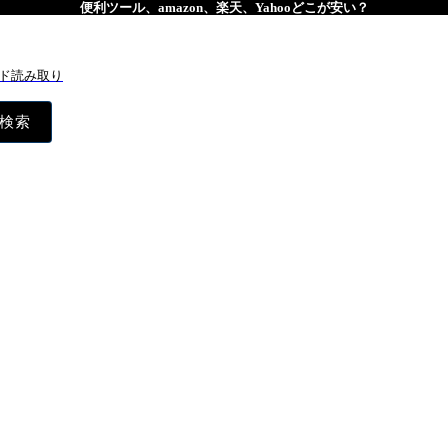
便利ツール、amazon、楽天、Yahooどこが安い？
ド読み取り
検索