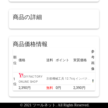
商品の詳細
商品価格情報
参
順
考
価格
送料
ポイント
実質価格
位
画
像
DIY FACTORY
京都機械工具 12.7sq.インパク...
1
ONLINE SHOP
位
2,390
円
無料
0
円
2,390
円
© 2021 ツールネット. All Rights Reserved.