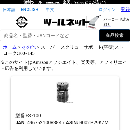
便利ツール、amazon、楽天、Yahooどこが安い？
登録
日本語
ENGLISH
中文
ログイン
バーコード読み
取り
商品名・型番・JANコードなど
商品検索
ホーム
>
その他
>
スーパー スクリューサポート(平型)スト
ローク:100~145
※このサイトはAmazonアソシエイト、楽天等、アフィリエイ
ト広告を利用しています。
型番:
FS-100
JAN:
4967521008884
/
ASIN:
B002P79KZM