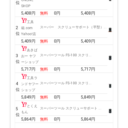
ONLINE
位
SHOP
5,408
円
無料
0
円
5,408
円
工具
スーパー スクリューサポート（平型）...
2
箱.com
位
Yahoo!店
5,409
円
無料
0
円
5,409
円
あきば
スーパーツール FS-100 スクリ...
3
おー ヤフ
位
ーショップ
5,717
円
無料
0
円
5,717
円
工具ラ
スーパーツール FS-100 スクリ...
4
ンドヤフー
位
ショップ
5,849
円
無料
0
円
5,849
円
とくえ
スーパーツール スクリューサポート ...
5
もん
位
5,864
円
無料
0
円
5,864
円