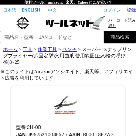
便利ツール、amazon、楽天、Yahooどこが安い？
登録
日本語
ENGLISH
中文
ログイン
バーコード読み
取り
商品名・型番・JANコードなど
商品検索
ホーム
>
工具
>
作業工具
>
ペンチ
>
スーパー スナップリン
グプライヤー(爪固定型)穴用曲爪 使用範囲(止め輪の呼び
径)8~25
※このサイトはAmazonアソシエイト、楽天等、アフィリエイ
ト広告を利用しています。
型番:
CH-0B
JAN:
4967521004657
/
ASIN:
B000TGF7WG