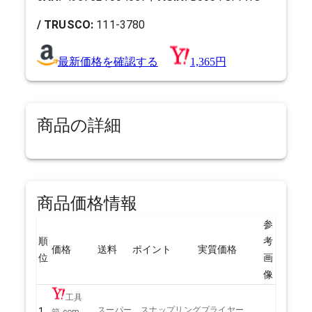
/ TRUSCO:
111-3780
最新価格を確認する
1,365円
商品の詳細
商品価格情報
参
順
考
価格
送料
ポイント
実質価格
位
画
像
工具
スーパー スナップリングプライヤー ...
1