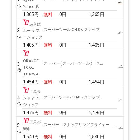
箱.com
位
Yahoo!店
1,365
円
無料
0
円
1,365
円
あきば
スーパーツール CH-0B スナップ...
2
おー ヤフ
位
ーショップ
1,405
円
無料
0
円
1,405
円
ORANGE
スーパー ( スーパーツール ) ス...
3
TOOL
位
TOKIWA
1,454
円
無料
0
円
1,454
円
工具ラ
スーパーツール CH-0B スナップ...
4
ンドヤフー
位
ショップ
1,476
円
無料
0
円
1,476
円
工具の
スーパー スナップリングプライヤー ...
5
楽市
位
1,540
円
無料
0
円
1,540
円