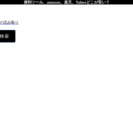
便利ツール、amazon、楽天、Yahooどこが安い？
ド読み取り
検索