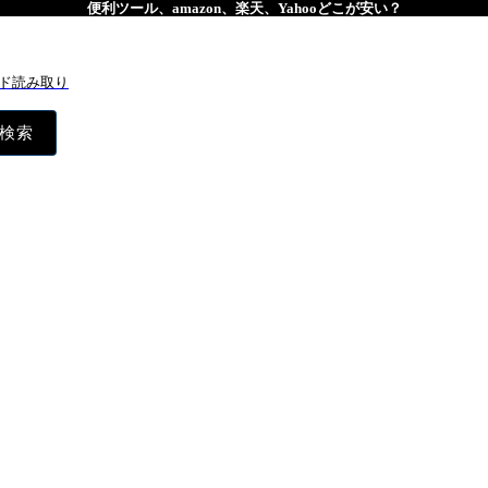
便利ツール、amazon、楽天、Yahooどこが安い？
ド読み取り
検索