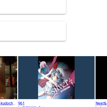
2020年3月25日（VOL.961）なまらkudochew
961
Neat&