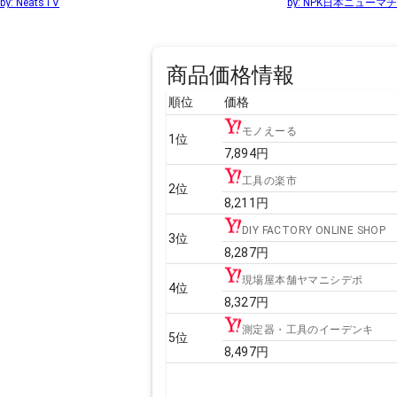
by:
NeatsTV
by:
NPK日本ニューマ
商品価格情報
順位
価格
モノえーる
1
位
7,894
円
工具の楽市
2
位
8,211
円
DIY FACTORY ONLINE SHOP
3
位
8,287
円
現場屋本舗ヤマニシデポ
4
位
8,327
円
測定器・工具のイーデンキ
5
位
8,497
円