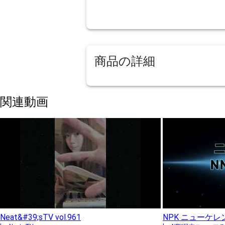
商品の詳細
関連動画
Neat&#39;sTV vol.961
NPK ニューケレ