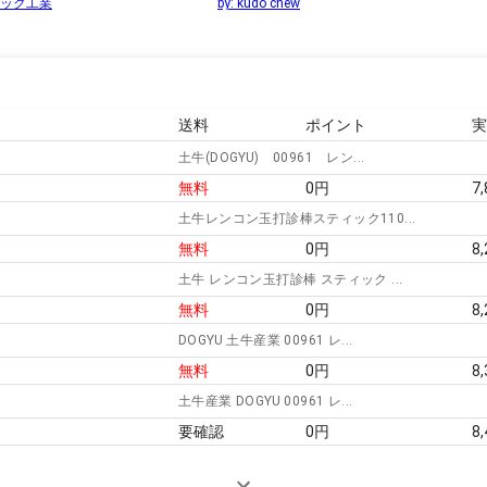
チック工業
by:
kudo chew
送料
ポイント
土牛(DOGYU) 00961 レン...
無料
0
円
7
土牛レンコン玉打診棒スティック110...
無料
0
円
8
土牛 レンコン玉打診棒 スティック ...
無料
0
円
8
DOGYU 土牛産業 00961 レ...
無料
0
円
8
土牛産業 DOGYU 00961 レ...
要確認
0
円
8