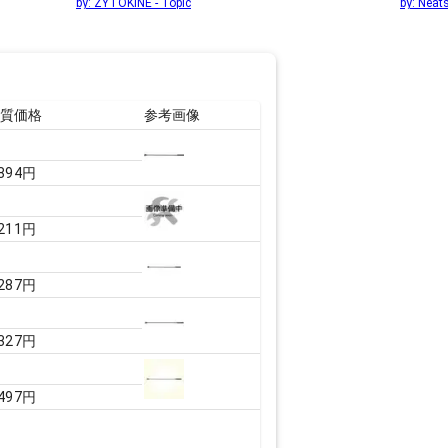
by:
ZYTOKINE - Topic
by:
Neat
実質価格
参考画像
,894
円
,211
円
,287
円
,327
円
,497
円