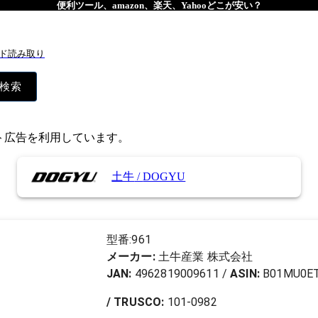
便利ツール、amazon、楽天、Yahooどこが安い？
ド読み取り
検索
イト広告を利用しています。
土牛
/
DOGYU
型番:
961
メーカー:
土牛産業 株式会社
JAN:
4962819009611
/
ASIN:
B01MU0E
/ TRUSCO:
101-0982