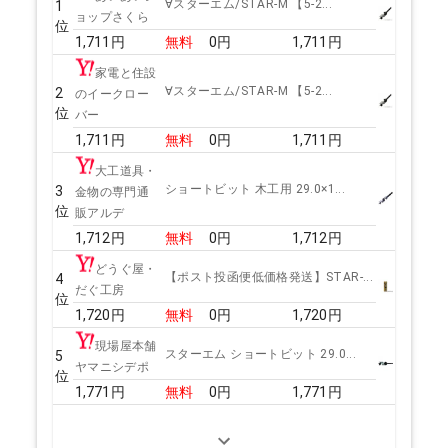
∀スターエム/STAR-M 【5-2...
1
ョップさくら
位
1,711
円
無料
0
円
1,711
円
家電と住設
∀スターエム/STAR-M 【5-2...
2
のイークロー
位
バー
1,711
円
無料
0
円
1,711
円
大工道具・
ショートビット 木工用 29.0×1...
3
金物の専門通
位
販アルデ
1,712
円
無料
0
円
1,712
円
どうぐ屋・
【ポスト投函便低価格発送】STAR-...
4
だぐ工房
位
1,720
円
無料
0
円
1,720
円
現場屋本舗
スターエム ショートビット 29.0...
5
ヤマニシデポ
位
1,771
円
無料
0
円
1,771
円