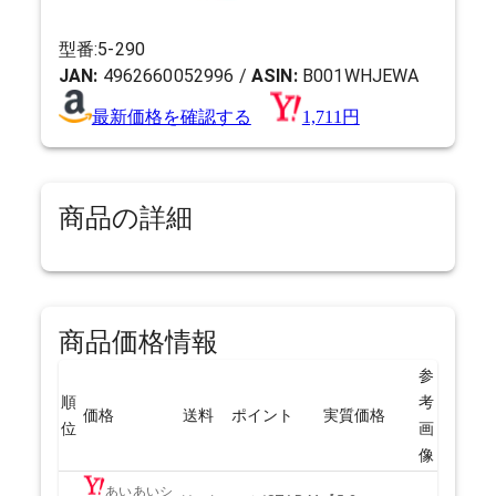
型番:
5-290
JAN:
4962660052996
/
ASIN:
B001WHJEWA
最新価格を確認する
1,711円
商品の詳細
商品価格情報
参
順
考
価格
送料
ポイント
実質価格
位
画
像
あいあいシ