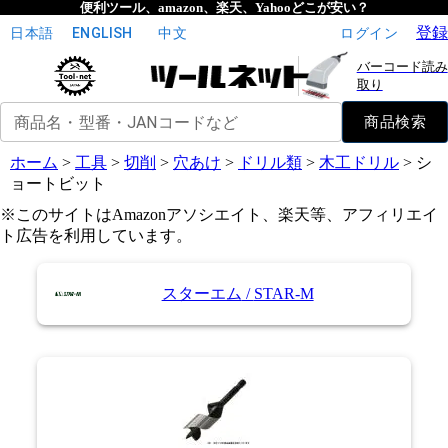
便利ツール、amazon、楽天、Yahooどこが安い？
登録
日本語
ENGLISH
中文
ログイン
バーコード読み
取り
商品名・型番・JANコードなど
商品検索
ホーム
>
工具
>
切削
>
穴あけ
>
ドリル類
>
木工ドリル
>
シ
ョートビット
※このサイトはAmazonアソシエイト、楽天等、アフィリエイ
ト広告を利用しています。
スターエム
/
STAR-M