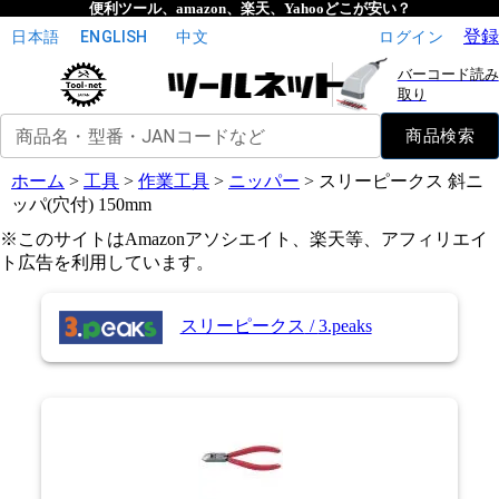
便利ツール、amazon、楽天、Yahooどこが安い？
登録
日本語
ENGLISH
中文
ログイン
バーコード読み
取り
商品名・型番・JANコードなど
商品検索
ホーム
>
工具
>
作業工具
>
ニッパー
>
スリーピークス 斜ニ
ッパ(穴付) 150mm
※このサイトはAmazonアソシエイト、楽天等、アフィリエイ
ト広告を利用しています。
スリーピークス
/
3.peaks