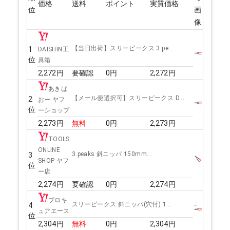
価格
送料
ポイント
実質価格
位
画
像
【当日出荷】スリーピークス 3.pe...
1
DAISHIN工
位
具箱
2,272
円
要確認
0
円
2,272
円
あきば
【メール便選択可】スリーピークス D...
2
おー ヤフ
位
ーショップ
2,273
円
無料
0
円
2,273
円
TOOLS
ONLINE
3.peaks 斜ニッパ 150mm...
3
SHOP ヤフ
位
ー店
2,274
円
要確認
0
円
2,274
円
プロキ
スリーピークス 斜ニッパ(穴付) 1...
4
ュアエース
位
2,304
円
無料
0
円
2,304
円