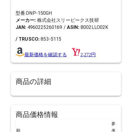
型番:
DNP-150GH
メーカー:
株式会社スリーピークス技研
JAN:
4960225260169
/
ASIN:
B002LLO02K
/ TRUSCO:
853-5115
最新価格を確認する
2,272円
商品の詳細
商品価格情報
参
順
考