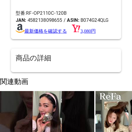
型番:
RF-OP2110C-120B
JAN:
4582138098655
/
ASIN:
B074G24QLG
最新価格を確認する
3,080円
商品の詳細
関連動画