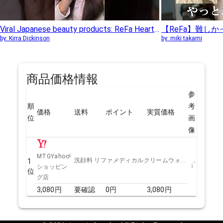
Viral Japanese beauty products: ReFa Heart Hair Brush 💌💖🌷 #refa #hairbrush #japanesebeauty
by:
Kirra Dickinson
by:
miki takami
商品価格情報
参
順
考
価格
送料
ポイント
実質価格
位
画
像
MTGYahoo!
洗顔料 リファメディカルクリームウォ...
1
ショッピン
位
グ店
3,080
円
要確認
0
円
3,080
円