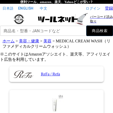
便利ツール、amazon、楽天、Yahooどこが安い？
登録
日本語
ENGLISH
中文
ログイン
バーコード読み
取り
商品名・型番・JANコードなど
商品検索
ホーム
>
美容・健康
>
美容
>
MEDICAL CREAM WASH（リ
ファメディカルクリームウォッシュ）
※このサイトはAmazonアソシエイト、楽天等、アフィリエイ
ト広告を利用しています。
ReFa
/
Refa