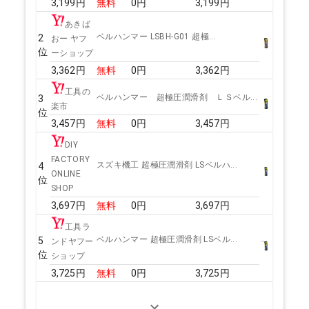
3,199
円
無料
0
円
3,199
円
あきば
ベルハンマー LSBH-G01 超極...
2
おー ヤフ
位
ーショップ
3,362
円
無料
0
円
3,362
円
工具の
ベルハンマー 超極圧潤滑剤 ＬＳベル...
3
楽市
位
3,457
円
無料
0
円
3,457
円
DIY
FACTORY
スズキ機工 超極圧潤滑剤 LSベルハ...
4
ONLINE
位
SHOP
3,697
円
無料
0
円
3,697
円
工具ラ
ベルハンマー 超極圧潤滑剤 LSベル...
5
ンドヤフー
位
ショップ
3,725
円
無料
0
円
3,725
円