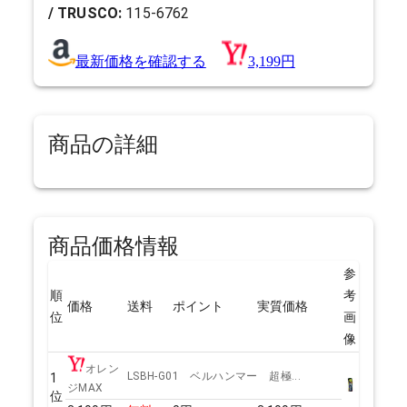
/ TRUSCO:
115-6762
最新価格を確認する
3,199円
商品の詳細
商品価格情報
参
順
考
価格
送料
ポイント
実質価格
位
画
像
オレン
LSBH-G01 ベルハンマー 超極...
1
ジMAX
位