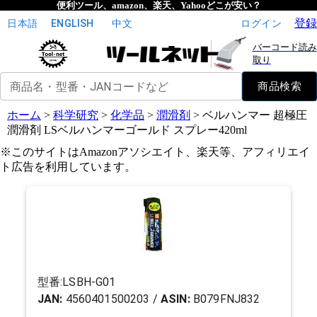
便利ツール、amazon、楽天、Yahooどこが安い？
登録
日本語
ENGLISH
中文
ログイン
バーコード読み
取り
商品名・型番・JANコードなど
商品検索
ホーム
>
科学研究
>
化学品
>
潤滑剤
>
ベルハンマー 超極圧
潤滑剤 LSベルハンマーゴールド スプレー420ml
※このサイトはAmazonアソシエイト、楽天等、アフィリエイ
ト広告を利用しています。
型番:
LSBH-G01
JAN:
4560401500203
/
ASIN:
B079FNJ832