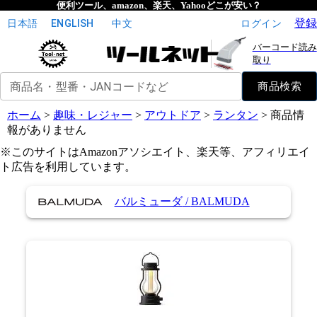
便利ツール、amazon、楽天、Yahooどこが安い？
登録
日本語
ENGLISH
中文
ログイン
バーコード読み
取り
商品名・型番・JANコードなど
商品検索
ホーム
>
趣味・レジャー
>
アウトドア
>
ランタン
>
商品情
報がありません
※このサイトはAmazonアソシエイト、楽天等、アフィリエイ
ト広告を利用しています。
バルミューダ
/
BALMUDA