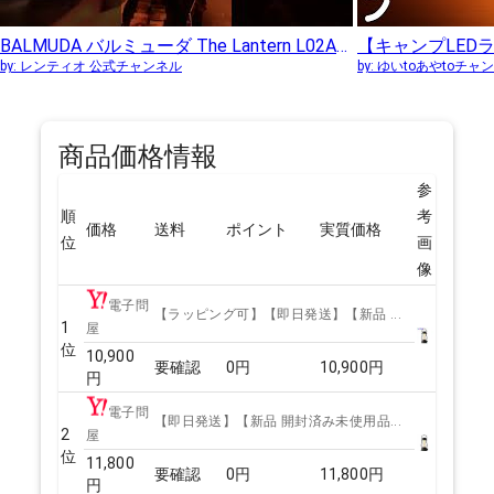
BALMUDA バルミューダ The Lantern L02A-BKをレビュー。野外使用できる万能LEDランタン
by:
レンティオ 公式チャンネル
by:
ゆいtoあやtoチャ
商品価格情報
参
順
考
価格
送料
ポイント
実質価格
位
画
像
電子問
【ラッピング可】【即日発送】【新品 ...
1
屋
位
10,900
要確認
0
円
10,900
円
円
電子問
【即日発送】【新品 開封済み未使用品...
2
屋
位
11,800
要確認
0
円
11,800
円
円