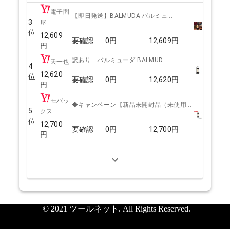
電子問
【即日発送】BALMUDA バルミュ...
3
屋
位
12,609
要確認
0
円
12,609
円
円
訳あり バルミューダ BALMUD...
天一也
4
12,620
位
要確認
0
円
12,620
円
円
モバッ
◆キャンペーン【新品未開封品（未使用...
5
クス
位
12,700
要確認
0
円
12,700
円
円
© 2021 ツールネット. All Rights Reserved.