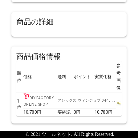
商品の詳細
商品価格情報
参
順
考
価格
送料
ポイント
実質価格
位
画
像
DIY FACTORY
アシックス ウィンジョブ 0445 ...
1
ONLINE SHOP
位
10,780
円
要確認
0
円
10,780
円
© 2021 ツールネット. All Rights Reserved.