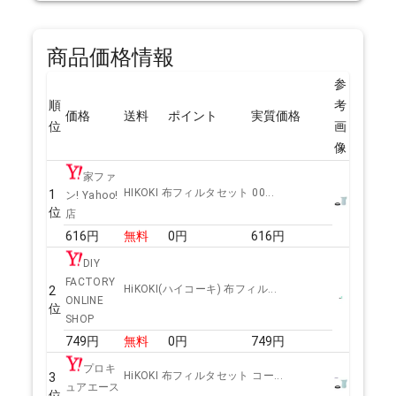
商品価格情報
参
順
考
価格
送料
ポイント
実質価格
位
画
像
家ファ
HIKOKI 布フィルタセット 00...
1
ン! Yahoo!
位
店
616
円
無料
0
円
616
円
DIY
FACTORY
HiKOKI(ハイコーキ) 布フィル...
2
ONLINE
位
SHOP
749
円
無料
0
円
749
円
プロキ
HiKOKI 布フィルタセット コー...
3
ュアエース
位