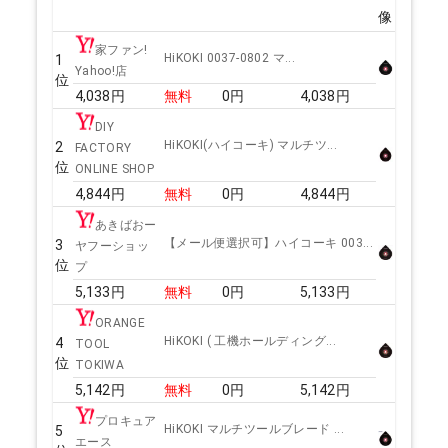
像
家ファン!
HiKOKI 0037-0802 マ...
1
Yahoo!店
位
4,038
円
無料
0
円
4,038
円
DIY
HiKOKI(ハイコーキ) マルチツ...
2
FACTORY
位
ONLINE SHOP
4,844
円
無料
0
円
4,844
円
あきばおー
【メール便選択可】ハイコーキ 003...
3
ヤフーショッ
位
プ
5,133
円
無料
0
円
5,133
円
ORANGE
HiKOKI ( 工機ホールディング...
4
TOOL
位
TOKIWA
5,142
円
無料
0
円
5,142
円
プロキュア
HiKOKI マルチツールブレード ...
5
エース