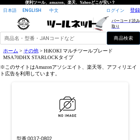
便利ツール、amazon、楽天、Yahooどこが安い？
登録
日本語
ENGLISH
中文
ログイン
バーコード読み
取り
商品名・型番・JANコードなど
商品検索
ホーム
>
その他
>
HiKOKI マルチツールブレード
MSA70DHX STARLOCKタイプ
※このサイトはAmazonアソシエイト、楽天等、アフィリエイ
ト広告を利用しています。
型番:
0037-0802