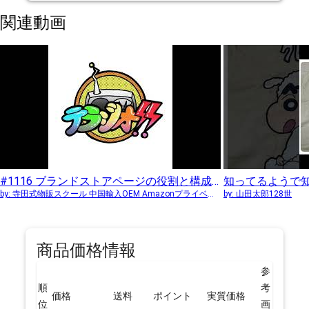
関連動画
#1116 ブランドストアページの役割と構成について
知ってるようで
by:
寺田式物販スクール 中国輸入OEM Amazonプライベートブランド販売
by:
山田太郎128世
商品価格情報
参
順
考
価格
送料
ポイント
実質価格
位
画