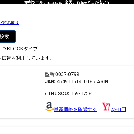
便利ツール、amazon、楽天、Yahooどこが安い？
ド読み取り
検索
STARLOCKタイプ
イト広告を利用しています。
型番:
0037-0799
JAN:
4549115141018
/
ASIN:
/ TRUSCO:
159-1758
最新価格を確認する
2,941円