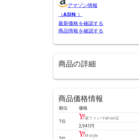
アマゾン情報
（
ASIN:
）
最新価格を確認する
商品情報を確認する
商品の詳細
商品価格情報
順位
価格
家ファン! Yahoo!店
1
位
2,941
円
M-style
2
位