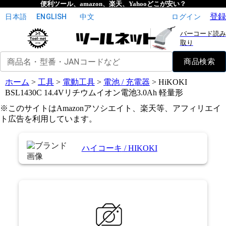
便利ツール、amazon、楽天、Yahooどこが安い？
登録
日本語
ENGLISH
中文
ログイン
バーコード読み
取り
商品名・型番・JANコードなど
商品検索
ホーム
>
工具
>
電動工具
>
電池 / 充電器
>
HiKOKI
BSL1430C 14.4Vリチウムイオン電池3.0Ah 軽量形
※このサイトはAmazonアソシエイト、楽天等、アフィリエイ
ト広告を利用しています。
ハイコーキ
/
HIKOKI