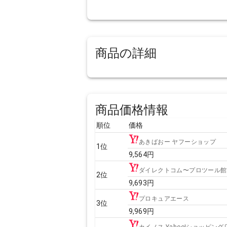
商品の詳細
商品価格情報
順位
価格
あきばおー ヤフーショップ
1
位
9,564
円
ダイレクトコム〜プロツール館
2
位
9,693
円
プロキュアエース
3
位
9,969
円