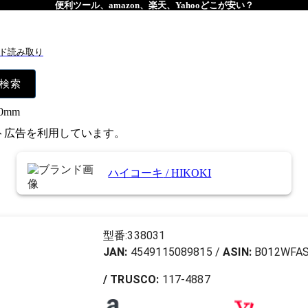
便利ツール、amazon、楽天、Yahooどこが安い？
ド読み取り
検索
0mm
イト広告を利用しています。
ハイコーキ
/
HIKOKI
型番:
338031
JAN:
4549115089815
/
ASIN:
B012WFA
/ TRUSCO:
117-4887