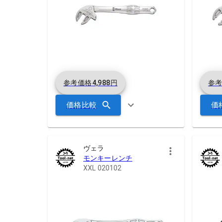
参考価格
4,988
円
参
価格比較
価
ヴェラ
モンキーレンチ
XXL 020102