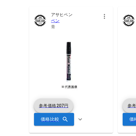
アサヒペン
ペン
青
参考価格
207
円
参
価格比較
価