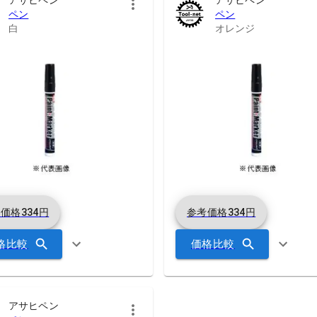
ペン
ペン
白
オレンジ
考価格
334
円
参考価格
334
円
格比較
価格比較
アサヒペン