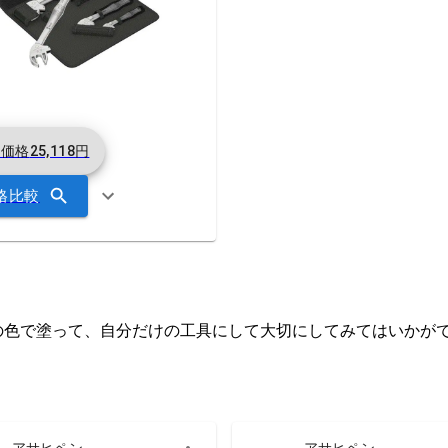
考価格
25,118
円
格比較
の色で塗って、自分だけの工具にして大切にしてみてはいかが
アサヒペン
アサヒペン