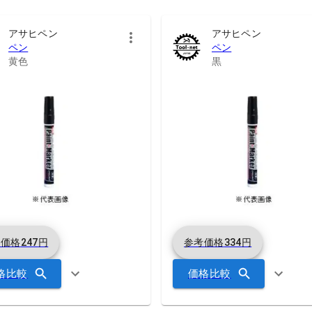
アサヒペン
アサヒペン
ペン
ペン
黄色
黒
考価格
247
円
参考価格
334
円
格比較
価格比較