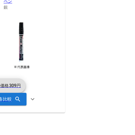
ペン
銀
考価格
309
円
格比較