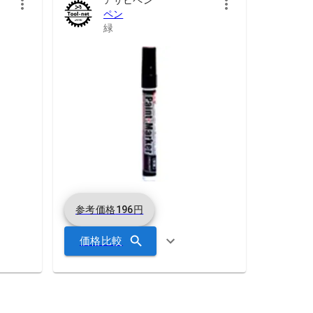
ペン
緑
参考価格
196
円
価格比較