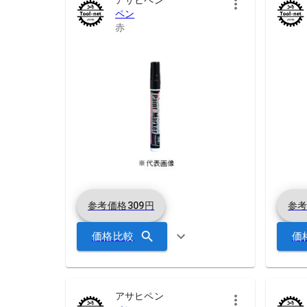
ペン
赤
参考価格
309
円
参
価格比較
価
アサヒペン