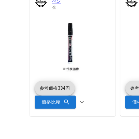
ペン
金
参考価格
334
円
参
価格比較
価