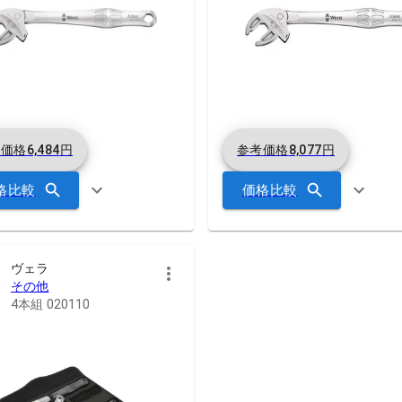
考価格
6,484
円
参考価格
8,077
円
格比較
価格比較
ヴェラ
その他
4本組 020110