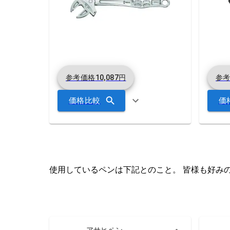
参考価格
10,087
円
参
価格比較
価
使用しているペンは下記とのこと。 皆様も好み
アサヒペン