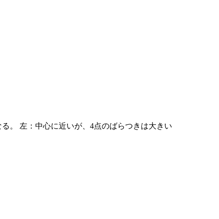
る。 左：中心に近いが、4点のばらつきは大きい