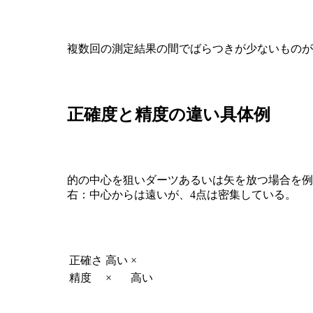
複数回の測定結果の間でばらつきが少ないもの
正確度と精度の違い具体例
的の中心を狙いダーツあるいは矢を放つ場合を例
右：中心からは遠いが、4点は密集している。
正確さ
高い
×
精度
×
高い