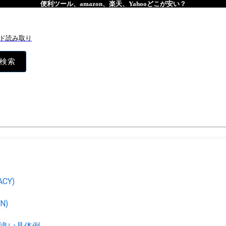
便利ツール、amazon、楽天、Yahooどこが安い？
ド読み取り
検索
CY)
N)
違い具体例