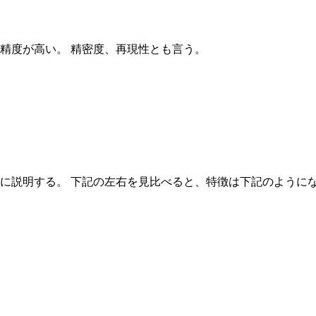
が精度が高い。
精密度
、
再現性
とも言う。
に説明する。 下記の左右を見比べると、特徴は下記のようにな