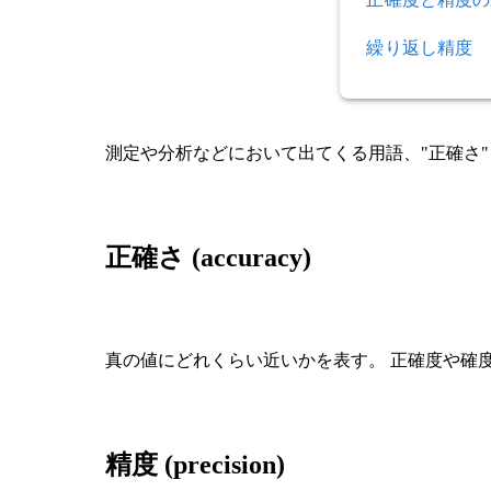
繰り返し精度
測定や分析などにおいて出てくる用語、"正確さ"
正確さ (accuracy)
真の値にどれくらい近いかを表す。
正確度
や
確
精度 (precision)