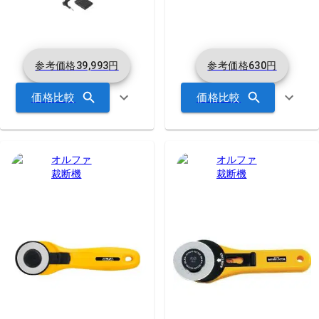
参考価格
39,993
円
参考価格
630
円
価格比較
価格比較
オルファ
オルファ
裁断機
裁断機