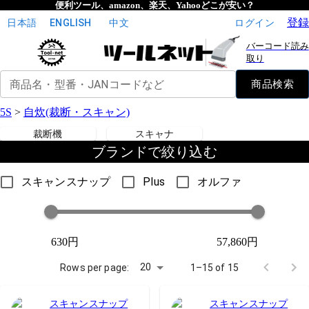
便利ツール、amazon、楽天、Yahooどこが安い？
登録
日本語
ENGLISH
中文
ログイン
バーコード読み
取り
商品名・型番・JANコードなど
商品検索
5S
>
自炊(裁断・スキャン)
裁断機
スキャナ
ブランドで絞り込む
スキャンスナップ
Plus
オルファ
630円
57,860円
20
Rows per page:
1–15 of 15
スキャンスナップ
スキャンスナップ