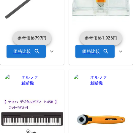
参考価格
797
円
参考価格
1,926
円
価格比較
価格比較
オルファ
オルファ
裁断機
裁断機