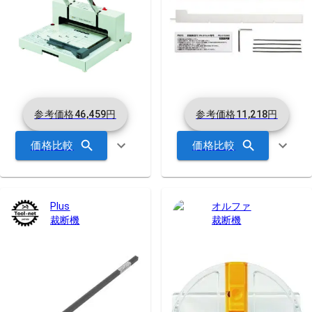
参考価格
46,459
円
参考価格
11,218
円
価格比較
価格比較
Plus
オルファ
裁断機
裁断機