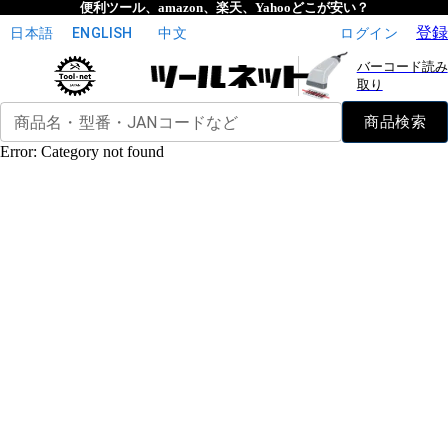
Category: engineer-tools
便利ツール、amazon、楽天、Yahooどこが安い？
登録
日本語
ENGLISH
中文
ログイン
バーコード読み
取り
商品名・型番・JANコードなど
商品検索
Error:
Category not found